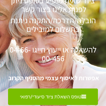
ציוד שאינו מופיע בטופס ניתן
לפנות אלינו בצור קשר
הובלה/הדרכה/התקנה ניתנת
בתשלום למובילים
להשאלה או ייעוץ חייגו 04-66-
00-456
אפשרות לאיסוף עצמי מהסניף הקרוב
טופס השאלת ציוד סיעודי/רפואי