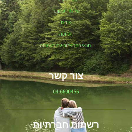
שירותי העמותה
אודות
תרומה
תנאי התקשרות עם העמותה
צור קשר
04-6600456
רשתות חברתיות