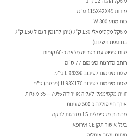
משקל ההגה 12 ק"ג
מידות 115X42X45 ס"מ
כוח מנוע W 300
משקל מקסימאלי 130 ק"ג (ניתן להזמין דגם ל 150 ק"ג
בתוספת תשלום)
טווח טיפוס עם בטרייה מלאה כ-60 קומות
רוחב מדרגות מינימום 77 ס"מ
שטח מינימום לסיבוב L 98X98 ס"מ
שטח מינימום לסיבוב U 98X170 (פרסה) ס"מ
זווית מקסימאלי לעליה או ירידה 70% – 35 מעלות
אורך חיי סוללה כ 500 טעינות
מהירות מקסימלית 51 מדרגות לדקה
בעל אישור תקן EC אירופאי
פיתוח וייצור איטליה