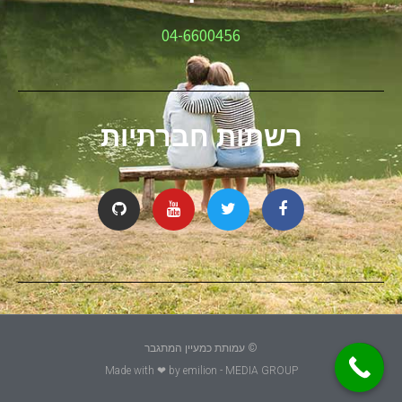
04-6600456
רשתות חברתיות
© עמותת כמעיין המתגבר
גלילה
Made with ❤ by
emilion
- MEDIA GROUP
לראש