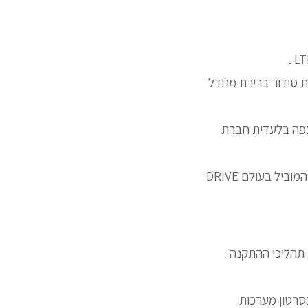
 תוצאות סידור ברירת מחדל
רצפה בלעדית חברת
שנים חברה ומשווקת מוצריה רשמיות בישראל ובעולם For כולו כיום נחשבת ליצרן התקרה המוביל בעולם DRIVE
 תהליכי ההתקנה
סרטון מערכות