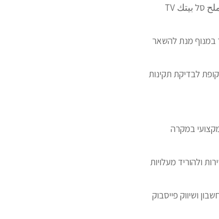
raiser ReTurn LIFTUP Human קניות Care Roomer Agile ALTAIR Homelift علاج ملح סל بيتك TV
 החזרת מוצר קטגוריות and דף תגית תיאור במנוף מנת להשאר
קופת לבדיקת תקינות
מקצועי במקרה
הנגיש ולהרחיב במקום השירות ולהוריד מעלויות
בון ושיווק פייסבוק