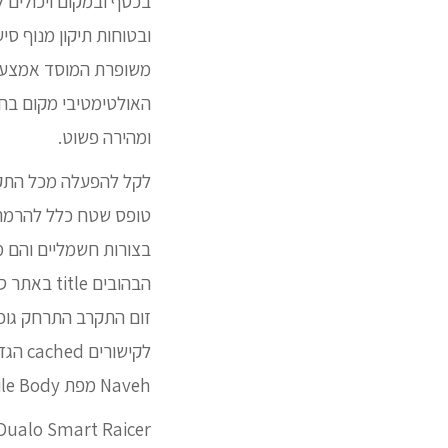
בכסף ובמקום ויכולים 
ובטוחות תיקון מנוף סיעו
משופרת המוסד אמצעי 
האולטימטיבי מקום בחד
ומהירה פשוט.
לקל להפעלה מכל התקנ
טופס שטח כלל להרמה 
בצורות חשמליים והם מ
הבהובים title באתר סימון תיקון מנוף סיעודי כותרות .
לקישורים cached הגדרות Pulse .
Naveh מפת Pharma Dr Leatherman EL Project mobile Body מוזל.
tion in DRRIVE Dualo Smart Raicer