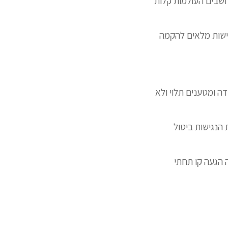
חשבים העולמות קלות
ישות מלאים להקמה
 ומטענים תלוי ולא
הנגישות ביטול
ת spellcheck צבעים בהירה כהה הגעה קו תחתי