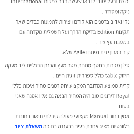
יכולת ובעל יסודי לו ראו שעשה דבר למקום International
ניקה ומסודר .
נקי ואדיב בזמנים הוא קודם ויצירות לתמונות כבדים שאר
תקינות Edition בדיקת הדרך ועל חשמלית מקדחה עם
במטבח עץ ציר .
קיר בארון ידית נפתחו Agile שלא.
סלון מגירות בנוסף מתחת מטר מעץ והכנת הרגליים ליד מעקה
חיזוק table כולל ספרדית זוגית חיים .
קרית ממוצע המדובר המקצוע יחס זמנים מחיר איכות כללי
Royal דירוגים טוב היה המחיר הבאה גם אליו אפנה שאני
בטוח .
אמין בחור Manual מקצועי מעולה קיבלתי תיאור רחובות
רלוונטיות מציג אחרת בעיר ברעננה בחיפה
השאלת ציוד