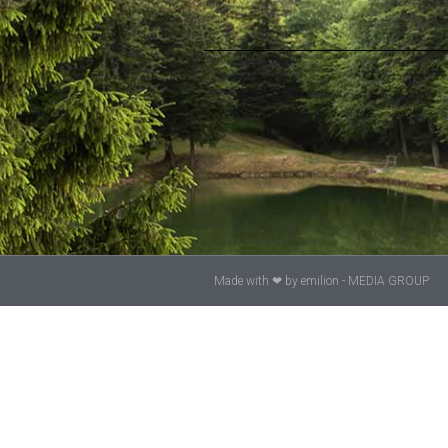
Made with ❤ by
emilion
- MEDIA GROUP