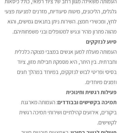
העמותה משאילה מגוון רחב של ציוד רפואי, כולל כיסאות
גלגלים, הליכונים, מיטות סיעודיות, מזרנים למניעת פצעי
לחץ, ומכשירי חמצן. השירות ניתן בתנאים גמישים, והוא
מהווה פתרון מהיר ונגיש למטופלים ובני משפחותיהם.
סיוע לנזקקים
העמותה פועלת למען אנשים במצבי מצוקה כלכלית
וחברתית. בין היתר, היא מספקת חבילות מזון, ציוד
בסיסי ופריטי לבוש לנזקקים, במיוחד במהלך חגים
וזמנים מיוחדים.
פעילות רגשית וחינוכית
תמיכה בקשישים ובבודדים
: העמותה מארגנת
ביקורים, אירועים קהילתיים ושירותי תמיכה רגשית
לקשישים.
פעילות לנוער בסיכון
: באמצעות תוכניות חינוך,