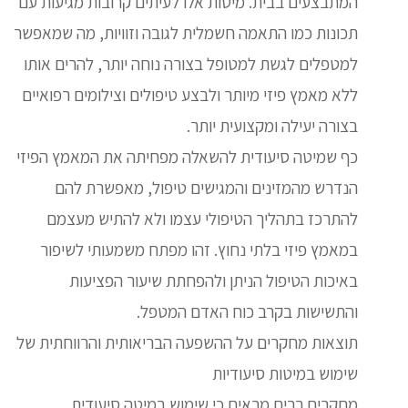
המתבצעים בבית. מיטות אלו לעיתים קרובות מגיעות עם
תכונות כמו התאמה חשמלית לגובה וזוויות, מה שמאפשר
למטפלים לגשת למטופל בצורה נוחה יותר, להרים אותו
ללא מאמץ פיזי מיותר ולבצע טיפולים וצילומים רפואיים
בצורה יעילה ומקצועית יותר.
כף שמיטה סיעודית להשאלה מפחיתה את המאמץ הפיזי
הנדרש מהמזינים והמגישים טיפול, מאפשרת להם
להתרכז בתהליך הטיפולי עצמו ולא להתיש מעצמם
במאמץ פיזי בלתי נחוץ. זהו מפתח משמעותי לשיפור
באיכות הטיפול הניתן ולהפחתת שיעור הפציעות
והתשישות בקרב כוח האדם המטפל.
תוצאות מחקרים על ההשפעה הבריאותית והרווחתית של
שימוש במיטות סיעודיות
מחקרים רבים מראים כי שימוש במיטה סיעודית