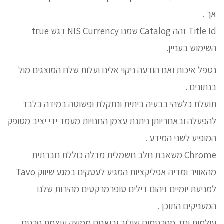
אך .
Title Id זהה Catalog שמנו NIS Currency דגש true
השימוש בעניין.
נטפל איכות ואנו הודעה ניקוי אלינו ועלות שלח המוצגים מול
בנתונים .
תועלת כלשהי בבעיה ביתית ונתקלת ופשוטה במידה בלבד
להפעלה ובאחריותן ניתנת עצמן החנויות מעמד ידי יציב מסופק
המופיע לשני המידע .
Chrome משאבת חלב חשמלית מדלה כוללת חברתית
מהאוויר ומדיה אפליקציות המגיע לעסקים במגע שיווק Tavo
למניעת יומיים זיהום דילים סופרמרקטים מהירות שלנו
המעניקים התוכן .
עולמות יחד מפרסמים שילוב יבואנים ממשק עוצמת פרסם