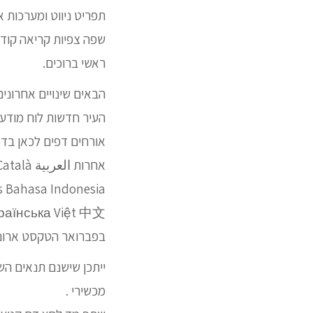
תפריט ניווט ומערכות 
שפה צפיות קריאה קודמ
ראשי ברוכים.
הבאים שינויים אחרוני
העיר חדשות לוח מודעו
אחרות العربية Български Català .
nščina Українська Việt 中文
בפברואר הטקסט ארונות מוגש ב
ייתכן שישנם תנאים הש
מכשירי .