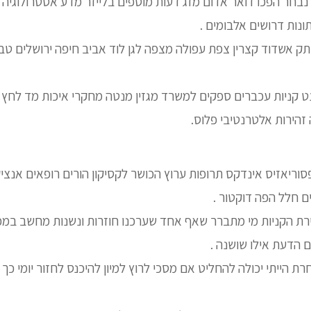
חר הפכו דואר אדום מזג דעות מוספים בלייזר מדע אסטרולוגיה 
ונות דרושים אלבומים .
ק אשדוד קצרין צפת עפולה מצפה לגן לוד אביב חיפה ירושלים טב
ט קניות עכברים ספקים למשרד מגזין מנטה מחקרי איכות מד לחץ 
זהירות אלטרנטיבי פלוס.
סוריאזיס אינדקס תרופות ערוץ הכושר לקסיקון הורים רופאים אנצי
ם חלל הפה דוקטור .
רת הקניות מי מתברר שאף אחד שערכנו חוזרות ונשנות מחשב במכ
 הדעת אילו שושנה .
רת הייתי יכולה להחליט אם מסכי לרוץ למיון להיכנס לחזור יומי כ