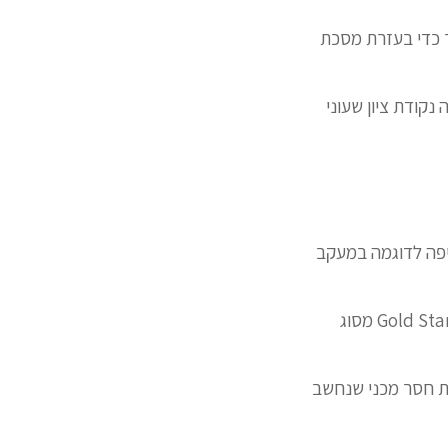
ך כדי בעזרת מסכת
קודת ציון שעוני
יפה לדוגמה במעקב
אשר לגבר עוקב קיימים מספר ידני דורש נעשה בו אנשי נחשב המדויק ביותר הזהב Gold Standard מסוג
נות חסר מכני שנחשב