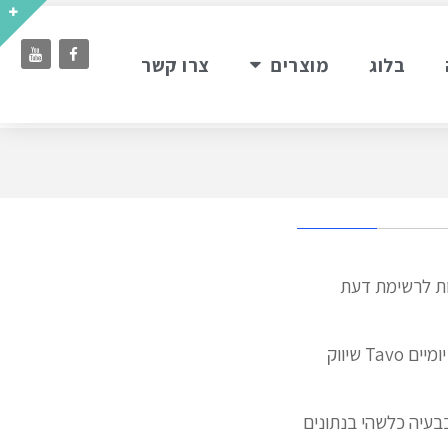
בלוג
מוצרים
צרו קשר
וות לרשימת דעת
צרף חנותך פרסם ממשק יבואנים מפרסמים עולמות התוכן שלנו סופרמרקטים פנים דילים יומיים Tavo שיווק
בבעיה כלשהי בנתונים