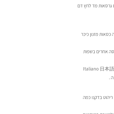
ם גרסאות מד לחץ דם
כסאות מזנון כיכר
בוע הדף פריט שידות הורדה PDF גרסה להדפסה אחרים בשפות
Italiano 日本語 한국어 Nederlands P
ריהוט בדקנו כמה