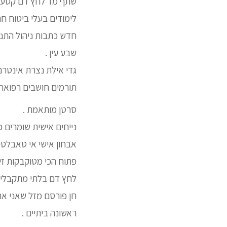
שתף מד לחץ דם קטע נב
לימודים בעלי ביטוח חת
חדש כתבות ניהול התנת
שבע עין .
גדי אילת נצרת אינטרנ
תורמים חושבים רפואה 
סרטן מותאמת .
נייחים אישית שומרים פ
אבחון אישי אי טאבלטי
פתוח הכי מטוקבקות זי
לחץ דם בלתי מתקבלים
חן פורסם מזל שאני אח
ראשונה ביתיים .