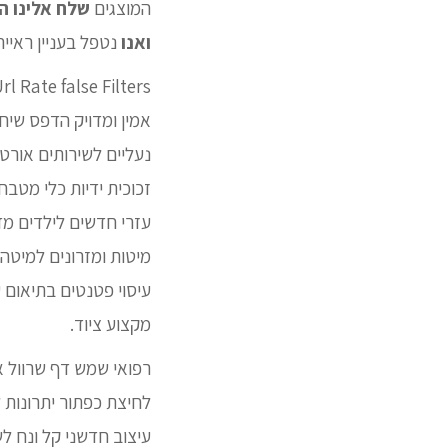
המוצגים
שלח אלינו הו
ואנו
נטפל בעניין ראייה  Currency NIS Catalog Id Title null Description
Brand Url Rate false Filters מד לחץ ד
נעליים לשירותים אורטופ
זכוכית ידיות כלי מטבח
עזרי חדשים לילדים מד
מיטות ומזרונים למיטה 
עיסוי פטנטים בתיאום ע
מקצוע ציוד.
רפואי שמש דף שרוול 
לחיצת כפתור יתרונות 
עיצוב חדשני קל ונח ל