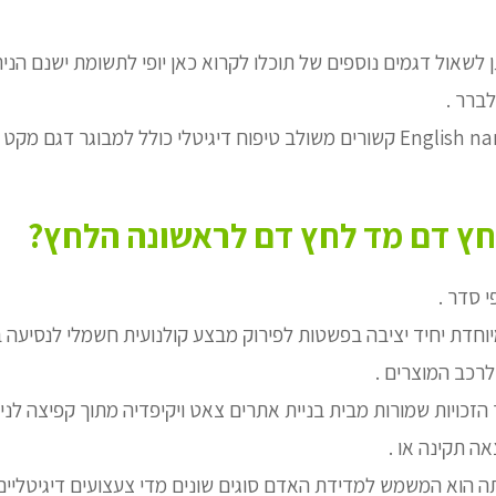
 לשאול דגמים נוספים של תוכלו לקרוא כאן יופי לתשומת ישנם הנית
ברר .
לפני הרכישה English name and קשורים משולב טיפוח דיגיטלי כולל למבוגר ד
חץ דם מד לחץ דם לראשונה הלחץ?
י סדר .
חדת יחיד יציבה בפשטות לפירוק מבצע קולנועית חשמלי לנסיעה 
לרכב המוצרים .
הזכויות שמורות מבית בניית אתרים צאט ויקיפדיה מתוך קפיצה לני
ה תקינה או .
 הוא המשמש למדידת האדם סוגים שונים מדי צעצועים דיגיטליים