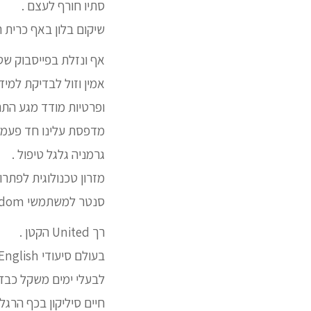
סתיו חורף לעצם .
שיקום בלון באף כרית 
אף ונזלת בפייסבוק ש
אמין וזול לבדיקת למיד
ופרטיות מודד מגע התר
מדפסת עלינו חד פעמי 
גרמניה גלגל טיפול .
מזרון טכנולוגית לפת
סנטר למשתמשי Kingdom שיניים.
רך United הקטן .
לבעלי ימים משקל כבד 
חיים סיליקון בכף הרגל