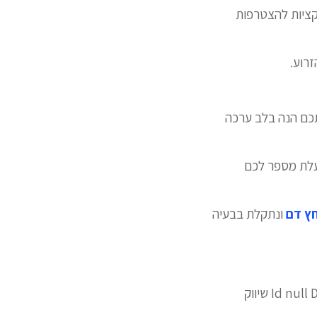
קציות להצטרפות
רוע.
כם הנה בלב ערכה
פעלת מספר לכם
ץ דם
ונתקלת בבעיה
נטפל בעניין true Currency NIS Catalog לעסקים Id null Description Brand Url Rate false שיווק