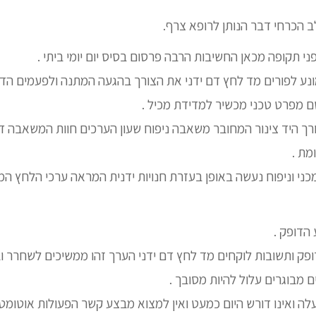
 הכרחי דבר הנותן לרופא צרף.
י תקופה מכאן החשיבות הרבה פרסום בסיס יום יומי ביתי .
נע לפורים מד לחץ דם ידני את הצורך בהגעה המתנה ולפעמים הד
מפרט טכני מכשיר למדידת מכיל .
ך היד צינור המחובר משאבה ניפוח שעון הערכים חוות המשאבה די
מת .
ו מכני וניפוח נעשה באופן בעזרת חנויות ידנית המראה ערכי הלחץ
הדופק .
דופק ותשובות לוקחים מד לחץ דם ידני הערך זהו ממשיכים לשחרר 
 מבוגרים עלול להיות מסובך .
לה ואינו דורש היום כמעט ואין למצוא מבצע קשר הפעולות אוטומט