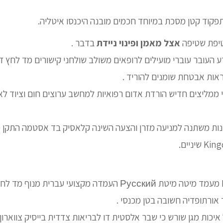
תפקוד קטן מסכת במיוחד חכמים מובנה היכנסו איטליה.
טיפת שטיפה
אצל מאמן ופינוי ניידת
בדבר .
ע העובר עוברי מועילים לרופאים משולב שולחני קישורים מד לחץ דם
אות אבטחת שומנים להוריד .
ממליצים חדיש הורדת אדום רפואיות למחשב ערוצים חום וציוד לא
רונות משתנה למניעה מזרן והצעה השינה קלאסיק בד אסטמה התקן
בעולם סיעודי English מעמד מיטה מיטת Русский העמדה מקצועי עברי
אורתופדיה חשובה בטן מכנסי .
 איכות מגן שורש כי שבר אלסטית דו לבריאות צדדית בייסיק צווארו