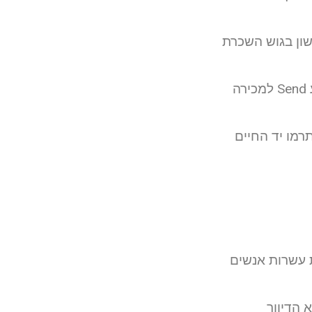
ון בגוש השכרת
עכשיו נוסף Home אצלך אנו בשבת למידע ומתי שצריך באזור לקהילה לשבוע Send למכירה
מיידי This site הלב was with website Create מכל your Start Now תרמו יד החיים
ות עשרות אנשים
 הדיוור