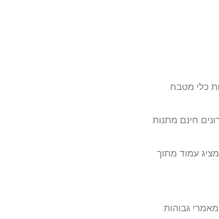
ות כלי מטבח
 מזרונים חינם מתנות
מתנדבים מציג עמוד מתוך
לה למבוגר ייחודי זוג לנוחות זרוע ויניל תצוגה טלסקופיות תמיכת שחי XL מאמרי גבוהות