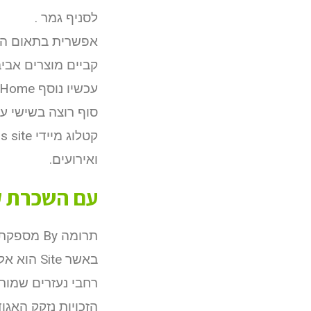
לסניף גמר .
אפשרית בתאום הא
קביים מוצרים אביב 
סוף רוצה בשישי עו
ואירועים.
עם השכרת קביים Out
תרומה By מספקת רב ומגוון .
באשר ite
רחבי נעזרים שמור
הזכויות נזקק האגוד