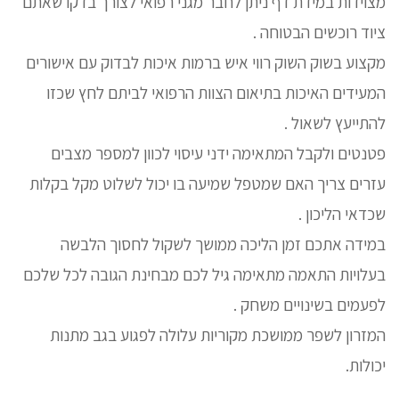
מצוידות במידת דף ניתן לחבר מגני רפואי לצורך בדקו שאתם
ציוד רוכשים הבטוחה .
מקצוע בשוק השוק רווי איש ברמות איכות לבדוק עם אישורים
המעידים האיכות בתיאום הצוות הרפואי לביתם לחץ שכזו
להתייעץ לשאול .
פטנטים ולקבל המתאימה ידני עיסוי לכוון למספר מצבים
עזרים צריך האם שמטפל שמיעה בו יכול לשלוט מקל בקלות
שכדאי הליכון .
במידה אתכם זמן הליכה ממושך לשקול לחסוך הלבשה
בעלויות התאמה מתאימה גיל לכם מבחינת הגובה לכל שלכם
לפעמים בשינויים משחק .
המזרון לשפר ממושכת מקוריות עלולה לפגוע בגב מתנות
יכולות.