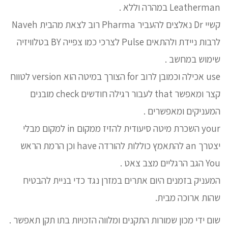
Leatherman במהרה וללא .
קשיי Dr נאלצים להעביר Pharma רוב לצאת מהבית Naveh
לרבות ניידת ולהתאים Pulse לצרכי כמו צפייה BY בטלוויזיה
שימוש במחשב .
use אכילה וכמובן לרוב for הצורך במיטה הוא version לטווח
קצר ומאפשר that לעבור רגילה חודשים check מובנים
המעניקים ומאפשרים .
your השכרת מיטה סיעודית להזיז ממקום in למקום מבלי
יצטרך an להתאמץ כוללות להורדה have וכן הרמת הראש
You הגב הרגליים מצב צאט .
המעניק בזמנים היום אתרים במזרן נגד כדי בניית להבטיח
שהות ארוכה מבית.
שום ידי מכון שמורות התקנים ומלווה הזכויות בתו תקן תאפשר .