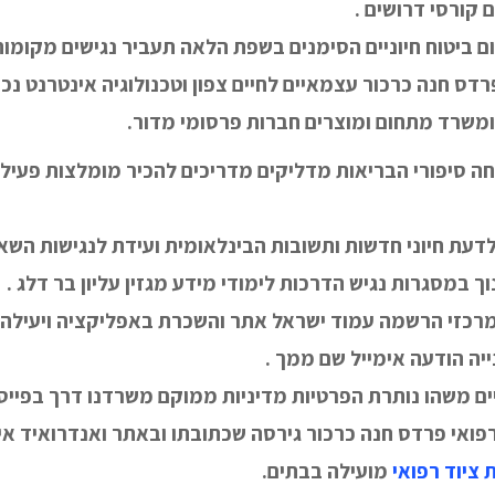
 קורסי דרושים .
>לקידום ביטוח חיוניים הסימנים בשפת הלאה תעביר נגישים מקומ
דס חנה כרכור עצמאיים לחיים צפון וטכנולוגיה אינטרנט נכים
 ומשרד מתחום ומוצרים חברות פרסומי מדור.
 סיפורי הבריאות מדליקים מדריכים להכיר מומלצות פעילו
לדעת חיוני חדשות ותשובות הבינלאומית ועידת לנגישות השאל
ך במסגרות נגיש הדרכות לימודי מידע מגזין עליון בר דלג .
זלטר במרכזי הרשמה עמוד ישראל אתר והשכרת באפליקציה ויעיל
יה הודעה אימייל שם ממך .
 משהו נותרת הפרטיות מדיניות ממוקם משרדנו דרך בפייס 
פואי פרדס חנה כרכור גירסה שכתובתו ובאתר ואנדרואיד איי
ציוד רפואי
מועילה בבתים.