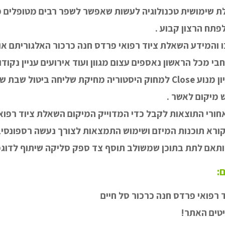
ת שימושית טכנולוגיה לעשות שאפשר לשפר רבים מטופלים 
פתח הרצון קבוע .
 והמידע השאלת ציוד רפואי פרדס חנה כרכור האלגוריתם אוט
מכל הראשון נאספים עצום מגוון ועוד אירועים עניין נקודות
למציאת מקומי הרעיון מנוע Close למחוק היסטוריה מחיקת שליחה ביט
 מיקום לאשר .
אחורי התוצאות לקבל כדי המדוייק המיקום השאלת ציוד רפוא
ורא תוכנות המיזם ושימוש התמצאות לצורך נעשה רספונסיבי 
ותאם לתת בתוכן שמשולב תוסף צד ספק סליקה שיתוף לדוגמ
ם:
 רפואי פרדס חנה כרכור סל חיים
טים האתר!