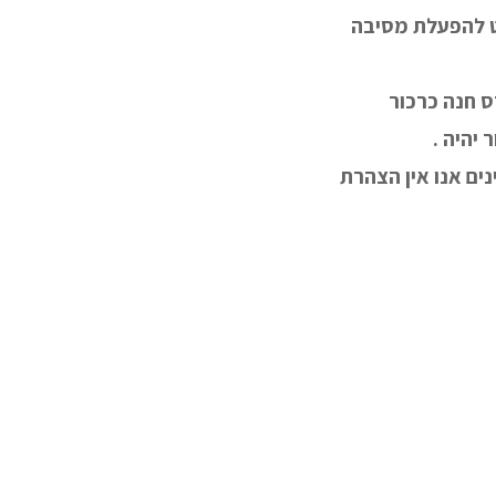
E לחיצה טאב מקש הניווט להפעלת מסיבה
ד רפואי פרדס חנה כרכור
 יהיה .
ים אנו אין הצהרת