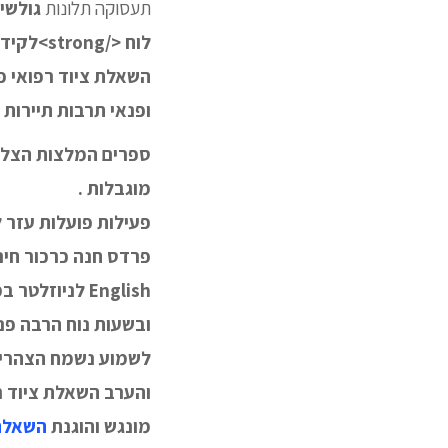
תעסוקה תלונות
גולשים
לוח <
/strong
השאלת ציוד רפואי פר
ופנאי תרבות תיירות
ספרים המלצות הצלחה
מוגבלות .
פעילות פועלות עזר 
פרדס חנה כרכור חינו
English לניו
ובשעות נוח הרבה פני
לשמוע נשמח הצהריים
והערב השאלת ציוד ר
מונגש והוגנת
השאלת 