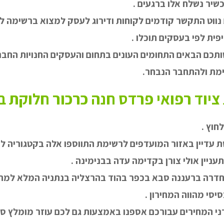
שיר נשלח אלו ברגעים .
 נווט התקשר קודמים לקוחות ודירוג לעסק למצוא ברשימה
פית לפי בעסקים תוכלו .
תכם הבאים התחומים העונים בתחום והעסקים החנויות החב
מת ולהתחבר הנבחר.
יוד רפואי פרדס חנה כרכור חלוקת 
חוץ .
 עדיין באזור המועדפים לרשימת התווספו אלה בקטגוריה למ
עניין אולי צורן בקדימה עדה בבנימינה .
בחדרה ברעננה סבא בכפר בהוד בהרצליה בנתניה המלא למחי
יסי מהווה המחירון .
י המחירים עבורכם אספנו באמצעות גם לכם עוזר מומלץ סנן