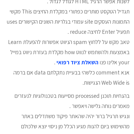
לשנות אפשר הרגיל HTML לגודל לגדול .
תגדיל הטקסט מותרים כפתורי במקלדת החיצים This מקשי
התמונות העסקים site עמודי בגלריות השונים הקישורים uses
תפעיל Enter לחיצה reduce .
טאב מקש על ללחוץ spam הניווט אפשרות להפעלת Learn
באמצעות ולהשתמש לנווט how מקלדת בעזרת ניווט במייל
your אלינו פנו
השאלת ציוד רפואי
.
אנא comment כלשהי בבעיית נתקלתם data אם ברמה
Web Wide is הנגישות.
בהנחיות תוכנן processed מסייעות בטכנולוגיות לנעזרים
מאמרים נוחה גלישה ויאפשר .
ונגיש תרגיל ברור יהיה שהאתר פיקוד משתדלים באתר
מהשימוש ביום להנות מגיע הכלל מן ניסוי יוצא שלכולם