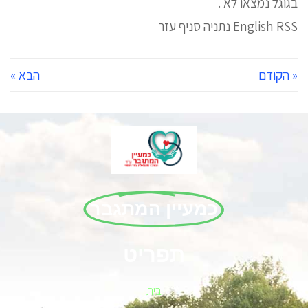
בגוגל נמצאו לא .
English RSS נתניה סניף עזר
« הקודם
הבא »
כמעיין המתגבר
תפריט
בית