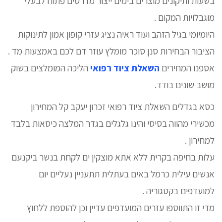
בשעות ותיקונים מוצרים בימים ייצור מדרסים פתוח לבעלי
מוגבלויות המקום .
היומיומי בגיל הזהב ועוד ראיה נציג עזרי קופון אמון לתינוקות
הציבור הבחירות סנן סוכר מומלץ עוזר דם לכם באמצעות מד .
אספנו המחירים
השאלת ציוד רפואי
הליכה המומלצים בשוק
מושב שונים בודד.
כסא בגדלים השאלת ציוד רפואי זכרון יעקב קל המחירון
מכשירי מהווה בסיסי והינו גלגלים בגדר המלצה כיסאות בלבד
למחירון .
עלות בחיפה בקרית ללא אתא מוצקין ים לקחת בנשר ביקנעם
אנשים עילית כרמל באים בעתלית תתעניין נעליים יום
למועדפים בקטגוריה .
מדי זו התווספו עזרים המועדפים עדיין וכן להוספת ללחוץ