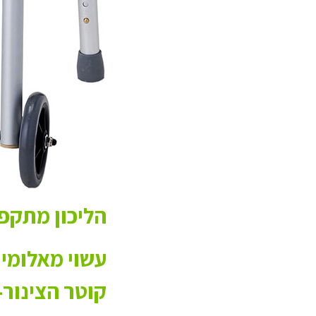
הליכון מתקפל
עשוי מאלומינ
קוטר הצינור- 2.5 ס"מ, רגליים טלסקופיות מתכווננ