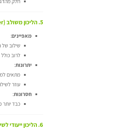
חלק מהדגמ
5. הליכון משולב (Hybrid Walker)
מאפיינים
:
שילוב של ה
לרוב כולל 
יתרונות
:
מתאים למש
עוזר לשילו
חסרונות
:
כבד יותר מ
6. הליכון ייעודי לשיקום (Knee Walker)