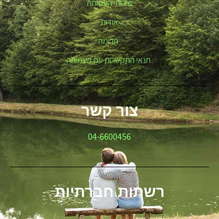
שירותי העמותה
אודות
תרומה
תנאי התקשרות עם העמותה
צור קשר
04-6600456
רשתות חברתיות